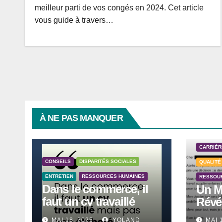
meilleur parti de vos congés en 2024. Cet article
vous guide à travers…
À NE PAS MANQUER
CARRIÈR
CONSEILS
DISPARITÉS SOCIALES
QUALITÉ
ENTRETIEN
RESSOURCES HUMAINES
RESSOU
Dans le commerce, il
Un M
faut un cv travaillé
Révé
mais pas trop élaboré
MAI 18, 2025
YOLAND
MAI 