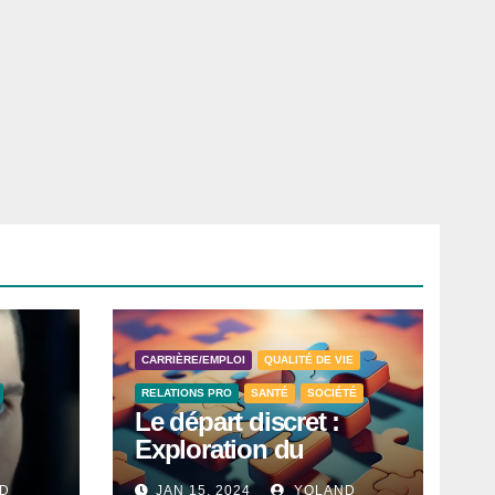
CARRIÈRE/EMPLOI
QUALITÉ DE VIE
RELATIONS PRO
SANTÉ
SOCIÉTÉ
Le départ discret :
Exploration du
le
phénomène du « Quiet
D
JAN 15, 2024
YOLAND