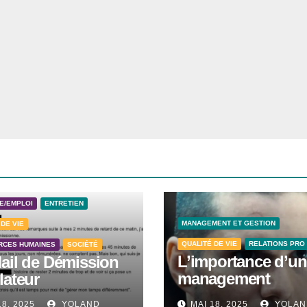
E/EMPLOI
ENTRETIEN
MANAGEMENT ET GESTION
 DE VIE
QUALITÉ DE VIE
RELATIONS PRO
RCES HUMAINES
SOCIÉTÉ
L’importance d’un
ail de Démission
management
lateur
bienveillant dans 
18, 2025
YOLAND
MAI 18, 2025
YOLAN